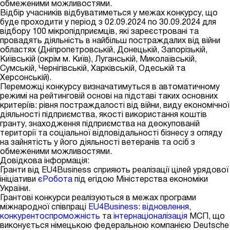
обмеженими можливостями.
Відбір учасників відбуватиметься у межах конкурсу, що
буде проходити у період з 02.09.2024 по 30.09.2024 для
відбору 100 мікропідприємців, які зареєстровані та
провадять діяльність в найбільш постраждалих від війни
областях (Дніпропетровській, Донецькій, Запорізькій,
Київській (окрім м. Київ), Луганській, Миколаївській,
Сумській, Чернігівській, Харківській, Одеській та
Херсонській).
Переможці конкурсу визначатимуться в автоматичному
режимі на рейтинговій основі на підставі таких основних
критеріїв: рівня постраждалості від війни, виду економічної
діяльності підприємства, якості використання коштів
гранту, знаходження підприємства на деокупованій
території та соціальної відповідальності бізнесу з огляду
на зайнятість у його діяльності ветеранів та осіб з
обмеженими можливостями.
Довідкова інформація:
Гранти від EU4Business сприяють реалізації цілей урядової
ініціативи
єРобота
під егідою Міністерства економіки
України.
Грантові конкурси реалізуються в межах програми
міжнародної співпраці
EU4Business
:
відновлення
,
конкурентоспроможність
та
інтернаціоналізація
МСП, що
виконується німецькою федеральною компанією Deutsche